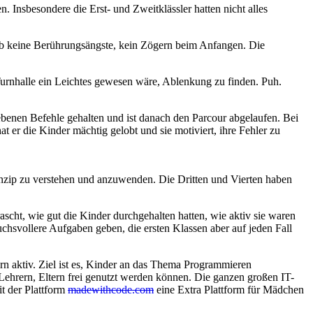
 Insbesondere die Erst- und Zweitklässler hatten nicht alles
 gab keine Berührungsängste, kein Zögern beim Anfangen. Die
.
 Turnhalle ein Leichtes gewesen wäre, Ablenkung zu finden. Puh.
ebenen Befehle gehalten und ist danach den Parcour abgelaufen. Bei
t er die Kinder mächtig gelobt und sie motiviert, ihre Fehler zu
rinzip zu verstehen und anzuwenden. Die Dritten und Vierten haben
scht, wie gut die Kinder durchgehalten hatten, wie aktiv sie waren
chsvollere Aufgaben geben, die ersten Klassen aber auf jeden Fall
ern aktiv. Ziel ist es, Kinder an das Thema Programmieren
Lehrern, Eltern frei genutzt werden können. Die ganzen großen IT-
t der Plattform
madewithcode.com
eine Extra Plattform für Mädchen