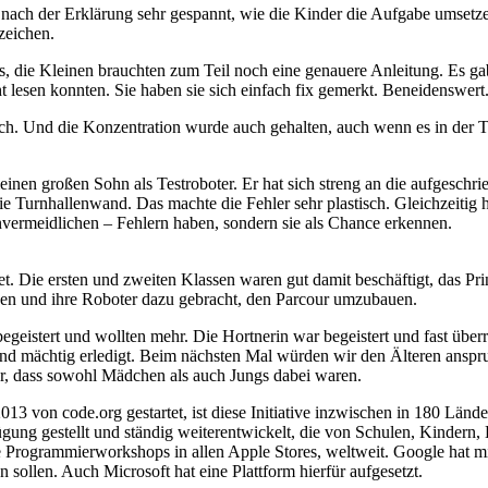
ach der Erklärung sehr gespannt, wie die Kinder die Aufgabe umsetzen.
zeichen.
los, die Kleinen brauchten zum Teil noch eine genauere Anleitung. Es
t lesen konnten. Sie haben sie sich einfach fix gemerkt. Beneidenswert
hlich. Und die Konzentration wurde auch gehalten, auch wenn es in der
inen großen Sohn als Testroboter. Er hat sich streng an die aufgeschri
e Turnhallenwand. Das machte die Fehler sehr plastisch. Gleichzeitig ha
unvermeidlichen – Fehlern haben, sondern sie als Chance erkennen.
et. Die ersten und zweiten Klassen waren gut damit beschäftigt, das P
den und ihre Roboter dazu gebracht, den Parcour umzubauen.
eistert und wollten mehr. Die Hortnerin war begeistert und fast überra
und mächtig erledigt. Beim nächsten Mal würden wir den Älteren anspru
r, dass sowohl Mädchen als auch Jungs dabei waren.
13 von code.org gestartet, ist diese Initiative inzwischen in 180 Länd
ung gestellt und ständig weiterentwickelt, die von Schulen, Kindern, 
se Programmierworkshops in allen Apple Stores, weltweit. Google hat mi
sollen. Auch Microsoft hat eine Plattform hierfür aufgesetzt.