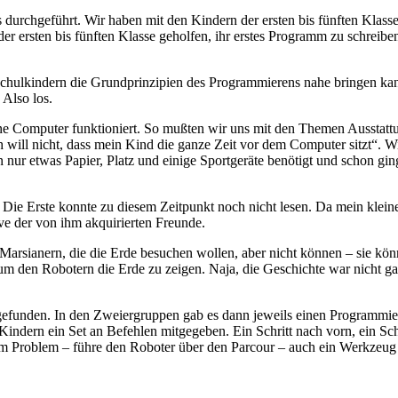
 durchgeführt. Wir haben mit den Kindern der ersten bis fünften Kla
r ersten bis fünften Klasse geholfen, ihr erstes Programm zu schreiben
chulkindern die Grundprinzipien des Programmierens nahe bringen kann.
 Also los.
ohne Computer funktioniert. So mußten wir uns mit den Themen Ausstattu
will nicht, dass mein Kind die ganze Zeit vor dem Computer sitzt“. W
 nur etwas Papier, Platz und einige Sportgeräte benötigt und schon ging
Die Erste konnte zu diesem Zeitpunkt noch nicht lesen. Da mein kleine
sive der von ihm akquirierten Freunde.
rsianern, die die Erde besuchen wollen, aber nicht können – sie könn
 den Robotern die Erde zu zeigen. Naja, die Geschichte war nicht gan
 gefunden. In den Zweiergruppen gab es dann jeweils einen Programmie
indern ein Set an Befehlen mitgegeben. Ein Schritt nach vorn, ein Schr
em Problem – führe den Roboter über den Parcour – auch ein Werkzeug 