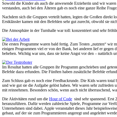
Sowohl die Kinder als auch die anwesende Erzieherin und wir waren n
verstanden, auch bei den Älteren gab es noch eine ganze Reihe Frage
Nachdem sich die Gruppen verteilt hatten, legten die Großen direkt 
Erstklässler kamen mit den Befehlen sehr gut zurecht, obwohl sie nich
Die Atmosphäre in der Turnhalle war toll: konzentriert und sehr frö
Die ersten Programme waren bald fertig. Zum Testen „nutzten“ wir me
einigen Programmen viel er von der Bank, bei anderen lief er gegen di
beheben. Wichtig war uns, dass sie keine Angst vor den – natürlich 
Im Resultat hatten alle Gruppen ihr Programm geschrieben und getest
Befehle dazu erfunden. Die Fünften haben zusätzliche Befehle erfun
Zum Schluss gab es noch eine Feedbackrunde. Die Kids waren total beg
und wie gut sie die Aufgabe gelöst haben. Wir waren sehr zufrieden 
mit reinnehmen. Besonders schön, wenn auch nicht überraschend, wa
Die Aktivitäten rund um die
Hour of Code
sind sehr spannend. Erst 20
heranzuführen. Dafür werden zahlreiche Spiele, Programme zur Verfüg
Unternehmen sind dabei. Apple veranstaltet dieses Jahr beispielswei
gebaut, auf der sie zum Programmieren angeregt und angeleitet werden 